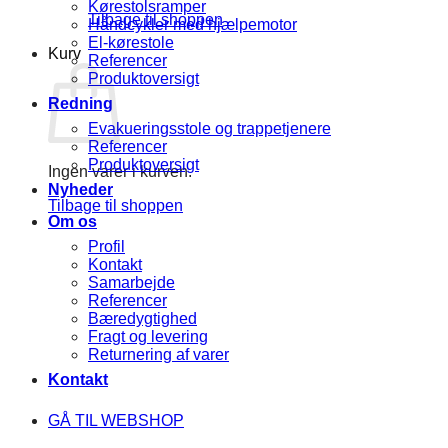
Kørestolsramper
Tilbage til shoppen
Håndcykler med hjælpemotor
El-kørestole
Kurv
Referencer
Produktoversigt
Redning
Evakueringsstole og trappetjenere
Referencer
Produktoversigt
Ingen varer i kurven.
Nyheder
Tilbage til shoppen
Om os
Profil
Kontakt
Samarbejde
Referencer
Bæredygtighed
Fragt og levering
Returnering af varer
Kontakt
GÅ TIL WEBSHOP