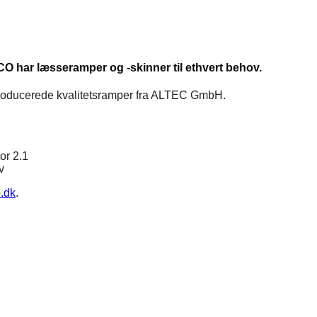
CO har læsseramper og -skinner til ethvert behov.
producerede kvalitetsramper fra ALTEC GmbH.
or 2.1
v
.dk
.