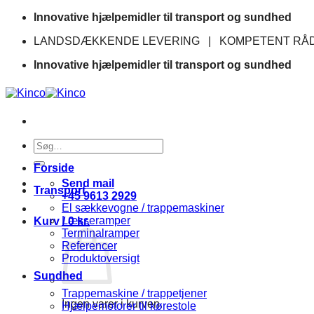
Fortsæt
Innovative hjælpemidler til transport og sundhed
til
LANDSDÆKKENDE LEVERING | KOMPETENT RÅD
indhold
Innovative hjælpemidler til transport og sundhed
Søg
efter:
Forside
Send mail
Transport
+45 9613 2929
El sækkevogne / trappemaskiner
Læsseramper
Kurv /
0
kr.
Terminalramper
Referencer
Produktoversigt
Sundhed
Trappemaskine / trappetjener
Ingen varer i kurven.
Hjælpemotorer til kørestole