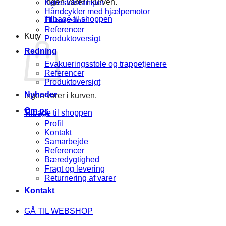
Ingen varer i kurven.
Kørestolsramper
Håndcykler med hjælpemotor
Tilbage til shoppen
El-kørestole
Referencer
Kurv
Produktoversigt
Redning
Evakueringsstole og trappetjenere
Referencer
Produktoversigt
Nyheder
Ingen varer i kurven.
Om os
Tilbage til shoppen
Profil
Kontakt
Samarbejde
Referencer
Bæredygtighed
Fragt og levering
Returnering af varer
Kontakt
GÅ TIL WEBSHOP