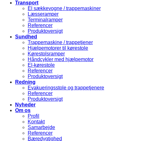
Transport
El sækkevogne / trappemaskiner
Læsseramper
Terminalramper
Referencer
Produktoversigt
Sundhed
Trappemaskine / trappetjener
Hjælpemotorer til kørestole
Kørestolsramper
Håndcykler med hjælpemotor
El-kørestole
Referencer
Produktoversigt
Redning
Evakueringsstole og trappetjenere
Referencer
Produktoversigt
Nyheder
Om os
Profil
Kontakt
Samarbejde
Referencer
Bæredygtighed