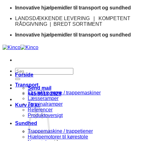
Fortsæt
Innovative hjælpemidler til transport og sundhed
til
LANDSDÆKKENDE LEVERING | KOMPETENT
indhold
RÅDGIVNING | BREDT SORTIMENT
Innovative hjælpemidler til transport og sundhed
Søg
Forside
efter:
Transport
Send mail
El sækkevogne / trappemaskiner
+45 9613 2929
Læsseramper
Terminalramper
Kurv /
0
kr.
Referencer
Produktoversigt
Sundhed
Trappemaskine / trappetjener
Hjælpemotorer til kørestole