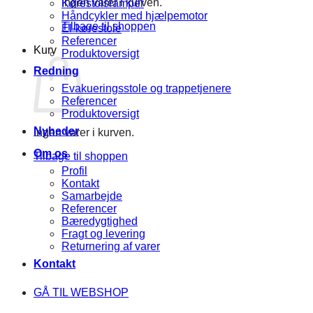
Ingen varer i kurven.
Kørestolsramper
Håndcykler med hjælpemotor
Tilbage til shoppen
El-kørestole
Referencer
Kurv
Produktoversigt
Redning
Evakueringsstole og trappetjenere
Referencer
Produktoversigt
Nyheder
Ingen varer i kurven.
Om os
Tilbage til shoppen
Profil
Kontakt
Samarbejde
Referencer
Bæredygtighed
Fragt og levering
Returnering af varer
Kontakt
GÅ TIL WEBSHOP