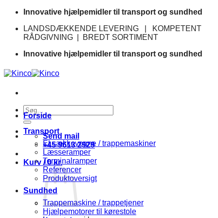
Fortsæt
Innovative hjælpemidler til transport og sundhed
til
LANDSDÆKKENDE LEVERING | KOMPETENT
indhold
RÅDGIVNING | BREDT SORTIMENT
Innovative hjælpemidler til transport og sundhed
Søg
Forside
efter:
Transport
Send mail
El sækkevogne / trappemaskiner
+45 9613 2929
Læsseramper
Terminalramper
Kurv /
0
kr.
Referencer
Produktoversigt
Sundhed
Trappemaskine / trappetjener
Hjælpemotorer til kørestole