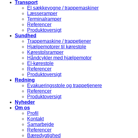
Transport
El sækkevogne / trappemaskiner
Læsseramper
Terminalramper
Referencer
Produktoversigt
Sundhed
Trappemaskine / trappetjener
Hjælpemotorer til kørestole
Kørestolsramper
Håndcykler med hjælpemotor
El-kørestole
Referencer
Produktoversigt
Redning
Evakueringsstole og trappetjenere
Referencer
Produktoversigt
Nyheder
Om os
Profil
Kontakt
Samarbejde
Referencer
Bæredygtighed