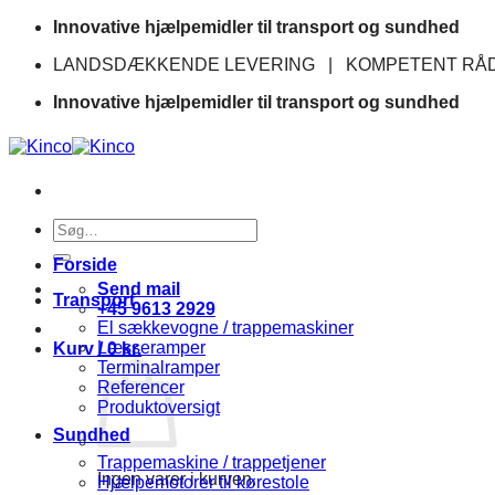
Fortsæt
Innovative hjælpemidler til transport og sundhed
til
LANDSDÆKKENDE LEVERING | KOMPETENT RÅD
indhold
Innovative hjælpemidler til transport og sundhed
Søg
efter:
Forside
Send mail
Transport
+45 9613 2929
El sækkevogne / trappemaskiner
Læsseramper
Kurv /
0
kr.
Terminalramper
Referencer
Produktoversigt
Sundhed
Trappemaskine / trappetjener
Ingen varer i kurven.
Hjælpemotorer til kørestole