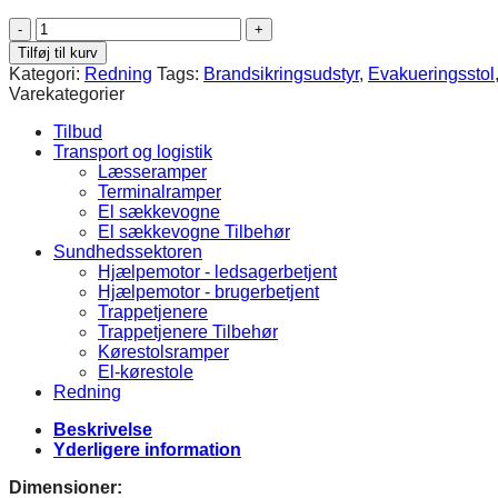
EV-
4000
Tilføj til kurv
evakueringsstol
Kategori:
Redning
Tags:
Brandsikringsudstyr
,
Evakueringsstol
antal
Varekategorier
Tilbud
Transport og logistik
Læsseramper
Terminalramper
El sækkevogne
El sækkevogne Tilbehør
Sundhedssektoren
Hjælpemotor - ledsagerbetjent
Hjælpemotor - brugerbetjent
Trappetjenere
Trappetjenere Tilbehør
Kørestolsramper
El-kørestole
Redning
Beskrivelse
Yderligere information
Dimensioner
: