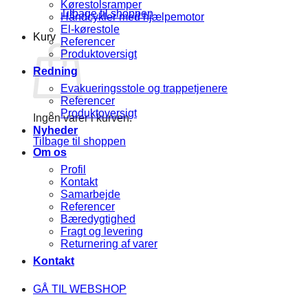
Kørestolsramper
Tilbage til shoppen
Håndcykler med hjælpemotor
El-kørestole
Kurv
Referencer
Produktoversigt
Redning
Evakueringsstole og trappetjenere
Referencer
Produktoversigt
Ingen varer i kurven.
Nyheder
Tilbage til shoppen
Om os
Profil
Kontakt
Samarbejde
Referencer
Bæredygtighed
Fragt og levering
Returnering af varer
Kontakt
GÅ TIL WEBSHOP