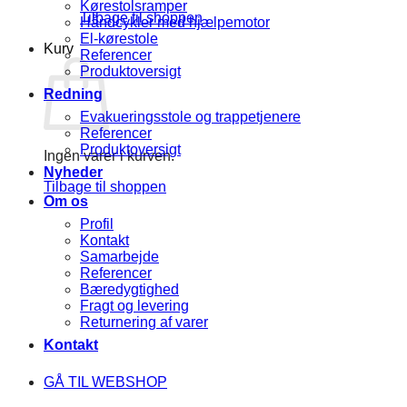
Kørestolsramper
Tilbage til shoppen
Håndcykler med hjælpemotor
El-kørestole
Kurv
Referencer
Produktoversigt
Redning
Evakueringsstole og trappetjenere
Referencer
Produktoversigt
Ingen varer i kurven.
Nyheder
Tilbage til shoppen
Om os
Profil
Kontakt
Samarbejde
Referencer
Bæredygtighed
Fragt og levering
Returnering af varer
Kontakt
GÅ TIL WEBSHOP