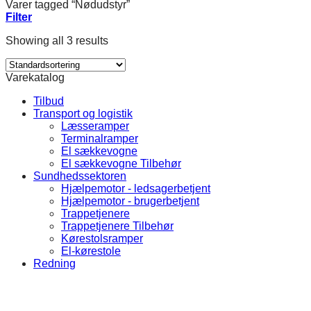
Varer tagged “Nødudstyr”
Filter
Showing all 3 results
Varekatalog
Tilbud
Transport og logistik
Læsseramper
Terminalramper
El sækkevogne
El sækkevogne Tilbehør
Sundhedssektoren
Hjælpemotor - ledsagerbetjent
Hjælpemotor - brugerbetjent
Trappetjenere
Trappetjenere Tilbehør
Kørestolsramper
El-kørestole
Redning