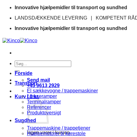
Fortsæt
Innovative hjælpemidler til transport og sundhed
til
LANDSDÆKKENDE LEVERING | KOMPETENT RÅD
indhold
Innovative hjælpemidler til transport og sundhed
Søg
efter:
Forside
Send mail
Transport
+45 9613 2929
El sækkevogne / trappemaskiner
Læsseramper
Kurv /
0
kr.
Terminalramper
Referencer
Produktoversigt
Sundhed
Trappemaskine / trappetjener
Ingen varer i kurven.
Hjælpemotorer til kørestole