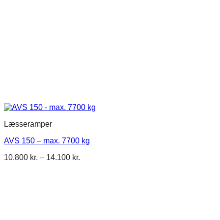
Læsseramper
AVS 150 – max. 7700 kg
Prisinterval:
10.800
kr.
–
14.100
kr.
10.800 kr.
Dette
til
vare
14.100 kr.
har
flere
varianter.
Mulighederne