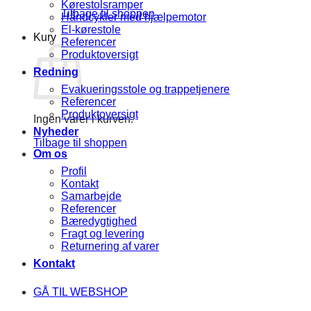
Kørestolsramper
Tilbage til shoppen
Håndcykler med hjælpemotor
El-kørestole
Kurv
Referencer
Produktoversigt
Redning
Evakueringsstole og trappetjenere
Referencer
Produktoversigt
Ingen varer i kurven.
Nyheder
Tilbage til shoppen
Om os
Profil
Kontakt
Samarbejde
Referencer
Bæredygtighed
Fragt og levering
Returnering af varer
Kontakt
GÅ TIL WEBSHOP