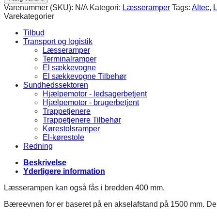
-
Varenummer (SKU):
N/A
Kategori:
Læsseramper
Tags:
Altec
,
max.
Varekategorier
4000
kg
Tilbud
antal
Transport og logistik
Læsseramper
Terminalramper
El sækkevogne
El sækkevogne Tilbehør
Sundhedssektoren
Hjælpemotor - ledsagerbetjent
Hjælpemotor - brugerbetjent
Trappetjenere
Trappetjenere Tilbehør
Kørestolsramper
El-kørestole
Redning
Beskrivelse
Yderligere information
Læsserampen kan også fås i bredden 400 mm.
Bæreevnen for er baseret på en akselafstand på 1500 mm. D