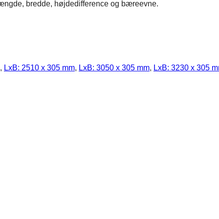
længde, bredde, højdedifference og bæreevne.
,
LxB: 2510 x 305 mm
,
LxB: 3050 x 305 mm
,
LxB: 3230 x 305 