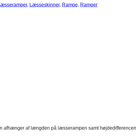
Læsseramper
,
Læsseskinner
,
Rampe
,
Ramper
en afhænger af længden på læsserampen samt højdedifferencen