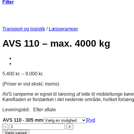
Filter
Transport og logistik
/
Læsseramper
AVS 110 – max. 4000 kg
Prisinterval:
5.400
kr.
–
8.000
kr.
5.400 kr.
(Priser er vist ekskl. moms)
til
8.000 kr.
AVS ramperne er egnet til læsning af lette til middeltunge kør
Kørefladen er forstærket i det nederste område, hvilket forlæn
Leveringstid: Efter aftale
AVS 110 - 305 mm
Ryd
AVS
110
Vælg variant