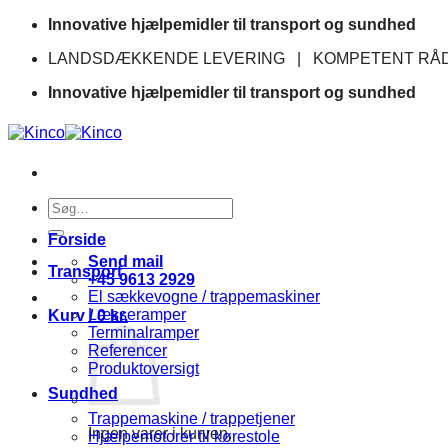
Fortsæt
Innovative hjælpemidler til transport og sundhed
til
LANDSDÆKKENDE LEVERING | KOMPETENT RÅD
indhold
Innovative hjælpemidler til transport og sundhed
Søg
efter:
Forside
Send mail
Transport
+45 9613 2929
El sækkevogne / trappemaskiner
Læsseramper
Kurv /
0
kr.
Terminalramper
Referencer
Produktoversigt
Sundhed
Trappemaskine / trappetjener
Ingen varer i kurven.
Hjælpemotorer til kørestole