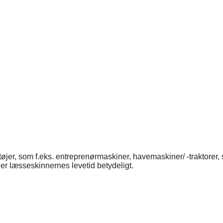
etøjer, som f.eks. entreprenørmaskiner, havemaskiner/ -traktore
ger læsseskinnernes levetid betydeligt.