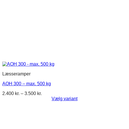
Læsseramper
AOH 300 – max. 500 kg
Prisinterval:
2.400
kr.
–
3.500
kr.
2.400 kr.
Vælg variant
Dette
til
vare
3.500 kr.
har
flere
varianter.