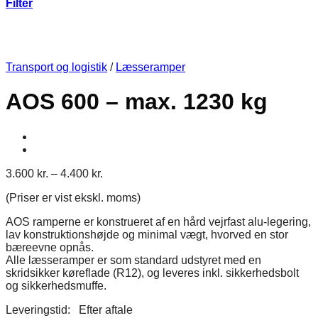
Filter
Transport og logistik
/
Læsseramper
AOS 600 – max. 1230 kg
Prisinterval:
3.600
kr.
–
4.400
kr.
3.600 kr.
(Priser er vist ekskl. moms)
til
4.400 kr.
AOS ramperne er konstrueret af en hård vejrfast alu-legering,
lav konstruktionshøjde og minimal vægt, hvorved en stor
bæreevne opnås.
Alle læsseramper er som standard udstyret med en
skridsikker køreflade (R12), og leveres inkl. sikkerhedsbolt
og sikkerhedsmuffe.
Leveringstid: Efter aftale