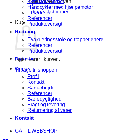
Ingen varer i kurven.
Kørestolsramper
Håndcykler med hjælpemotor
Tilbage til shoppen
El-kørestole
Referencer
Kurv
Produktoversigt
Redning
Evakueringsstole og trappetjenere
Referencer
Produktoversigt
Nyheder
Ingen varer i kurven.
Om os
Tilbage til shoppen
Profil
Kontakt
Samarbejde
Referencer
Bæredygtighed
Fragt og levering
Returnering af varer
Kontakt
GÅ TIL WEBSHOP