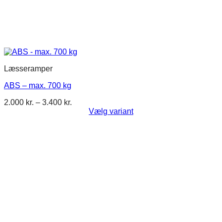
Læsseramper
ABS – max. 700 kg
Prisinterval:
2.000
kr.
–
3.400
kr.
2.000 kr.
Vælg variant
Dette
til
vare
3.400 kr.
har
flere
varianter.
Mulighederne
kan
vælges
på
varesiden