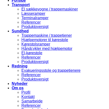
Forside
Transport
El sækkevogne / trappemaskiner
Læsseramper
Terminalramper
Referencer
Produktoversigt
Sundhed
Trappemaskine / trappetjener
Hjælpemotorer til kørestole
Kørestolsramper
Håndcykler med hjælpemotor
El-kørestole
Referencer
Produktoversigt
Redning
Evakueringsstole og trappetjenere
Referencer
Produktoversigt
Nyheder
Om os
Profil
Kontakt
Samarbejde
Referencer