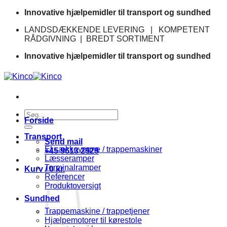
Fortsæt
Innovative hjælpemidler til transport og sundhed
til
LANDSDÆKKENDE LEVERING | KOMPETENT
indhold
RÅDGIVNING | BREDT SORTIMENT
Innovative hjælpemidler til transport og sundhed
Søg
Forside
efter:
Transport
Send mail
El sækkevogne / trappemaskiner
+45 9613 2929
Læsseramper
Terminalramper
Kurv /
0
kr.
Referencer
Produktoversigt
Sundhed
Trappemaskine / trappetjener
Hjælpemotorer til kørestole