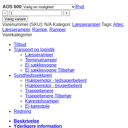
AOS 600
Ryd
AOS
600
Vælg variant
-
Varenummer (SKU):
N/A
Kategori:
Læsseramper
Tags:
Altec
,
max.
Læsseramper
,
Rampe
,
Ramper
1230
Varekategorier
kg
antal
Tilbud
Transport og logistik
Læsseramper
Terminalramper
El sækkevogne
El sækkevogne Tilbehør
Sundhedssektoren
Hjælpemotor - ledsagerbetjent
Hjælpemotor - brugerbetjent
Trappetjenere
Trappetjenere Tilbehør
Kørestolsramper
El-kørestole
Redning
Beskrivelse
Yderligere information