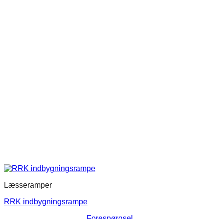
Mulighederne
kan
vælges
på
varesiden
Læsseramper
RRK indbygningsrampe
Forespørgsel