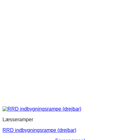
Mulighederne
kan
vælges
på
varesiden
Læsseramper
RRD indbygningsrampe (drejbar)