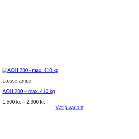
Læsseramper
AOH 200 – max. 410 kg
Prisinterval:
1.500
kr.
–
2.300
kr.
1.500 kr.
Vælg variant
Dette
til
vare
2.300 kr.
har
flere
varianter.