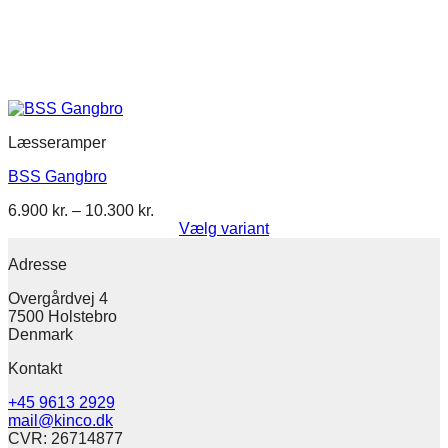
Læsseramper
BSS Gangbro
Prisinterval:
6.900
kr.
–
10.300
kr.
6.900 kr.
Vælg variant
Dette
til
vare
10.300 kr.
Adresse
har
Overgårdvej 4
flere
7500 Holstebro
varianter.
Denmark
Mulighederne
kan
Kontakt
vælges
på
+45 9613 2929
varesiden
mail@kinco.dk
CVR: 26714877