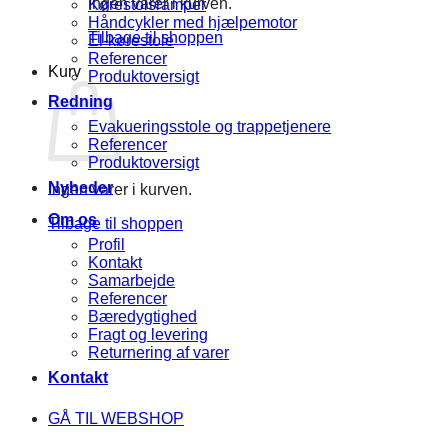
Ingen varer i kurven.
Kørestolsramper
Håndcykler med hjælpemotor
Tilbage til shoppen
El-kørestole
Referencer
Kurv
Produktoversigt
Redning
Evakueringsstole og trappetjenere
Referencer
Produktoversigt
Nyheder
Ingen varer i kurven.
Om os
Tilbage til shoppen
Profil
Kontakt
Samarbejde
Referencer
Bæredygtighed
Fragt og levering
Returnering af varer
Kontakt
GÅ TIL WEBSHOP