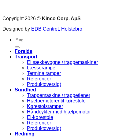
Copyright 2026 ©
Kinco Corp. ApS
Designed by
EDB Centret, Holstebro
Søg
efter:
Forside
Transport
El sækkevogne / trappemaskiner
Læsseramper
Terminalramper
Referencer
Produktoversigt
Sundhed
Trappemaskine / trappetjener
Hjælpemotorer til kørestole
Kørestolsramper
Håndcykler med hjælpemotor
El-kørestole
Referencer
Produktoversigt
Redning