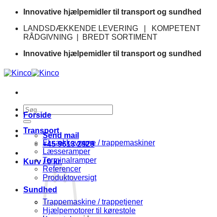
Fortsæt
Innovative hjælpemidler til transport og sundhed
til
LANDSDÆKKENDE LEVERING | KOMPETENT
indhold
RÅDGIVNING | BREDT SORTIMENT
Innovative hjælpemidler til transport og sundhed
Søg
Forside
efter:
Transport
Send mail
El sækkevogne / trappemaskiner
+45 9613 2929
Læsseramper
Terminalramper
Kurv /
0
kr.
Referencer
Produktoversigt
Sundhed
Trappemaskine / trappetjener
Hjælpemotorer til kørestole