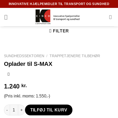
Fortsæt
INNOVATIVE HJÆLPEMIDLER TIL TRANSPORT OG SUNDHED
til
indhold
FILTER
SUNDHEDSSEKTOREN
/
TRAPPETJENERE TILBEHØR
Oplader til S-MAX
1.240
kr.
(Pris inkl. moms: 1.550,-)
Oplader til S-MAX antal
TILFØJ TIL KURV