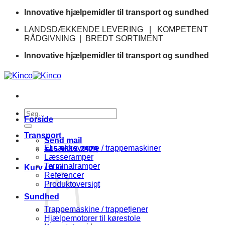
Fortsæt
Innovative hjælpemidler til transport og sundhed
til
LANDSDÆKKENDE LEVERING | KOMPETENT
indhold
RÅDGIVNING | BREDT SORTIMENT
Innovative hjælpemidler til transport og sundhed
Søg
Forside
efter:
Transport
Send mail
El sækkevogne / trappemaskiner
+45 9613 2929
Læsseramper
Terminalramper
Kurv /
0
kr.
Referencer
Produktoversigt
Sundhed
Trappemaskine / trappetjener
Hjælpemotorer til kørestole