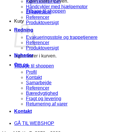
Ingen varer i kurven.
Kørestolsramper
Håndcykler med hjælpemotor
Tilbage til shoppen
El-kørestole
Referencer
Kurv
Produktoversigt
Redning
Evakueringsstole og trappetjenere
Referencer
Produktoversigt
Nyheder
Ingen varer i kurven.
Om os
Tilbage til shoppen
Profil
Kontakt
Samarbejde
Referencer
Bæredygtighed
Fragt og levering
Returnering af varer
Kontakt
GÅ TIL WEBSHOP