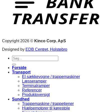
Copyright 2026 ©
Kinco Corp. ApS
Designed by
EDB Centret, Holstebro
Søg
efter:
Forside
Transport
El sækkevogne / trappemaskiner
Læsseramper
Terminalramper
Referencer
Produktoversigt
Sundhed
Trappemaskine / trappetjener
Hjælpemotorer til kørestole