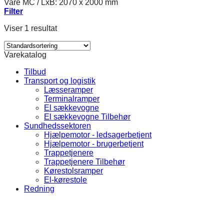
Vare MC
/
LxB: 2070 x 2000 mm
Filter
Viser 1 resultat
Varekatalog
Tilbud
Transport og logistik
Læsseramper
Terminalramper
El sækkevogne
El sækkevogne Tilbehør
Sundhedssektoren
Hjælpemotor - ledsagerbetjent
Hjælpemotor - brugerbetjent
Trappetjenere
Trappetjenere Tilbehør
Kørestolsramper
El-kørestole
Redning