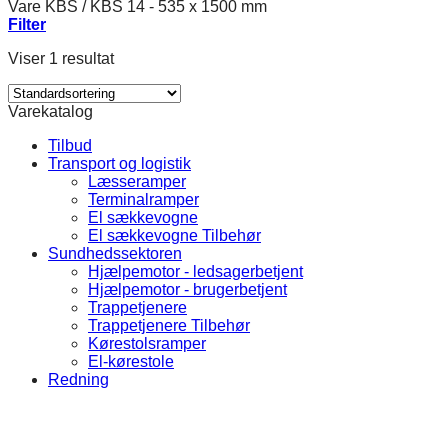
Vare KBS
/
KBS 14 - 535 x 1500 mm
Filter
Viser 1 resultat
Varekatalog
Tilbud
Transport og logistik
Læsseramper
Terminalramper
El sækkevogne
El sækkevogne Tilbehør
Sundhedssektoren
Hjælpemotor - ledsagerbetjent
Hjælpemotor - brugerbetjent
Trappetjenere
Trappetjenere Tilbehør
Kørestolsramper
El-kørestole
Redning