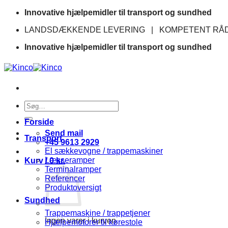
Fortsæt
Innovative hjælpemidler til transport og sundhed
til
LANDSDÆKKENDE LEVERING | KOMPETENT RÅD
indhold
Innovative hjælpemidler til transport og sundhed
Søg
efter:
Forside
Send mail
Transport
+45 9613 2929
El sækkevogne / trappemaskiner
Læsseramper
Kurv /
0
kr.
Terminalramper
Referencer
Produktoversigt
Sundhed
Trappemaskine / trappetjener
Ingen varer i kurven.
Hjælpemotorer til kørestole