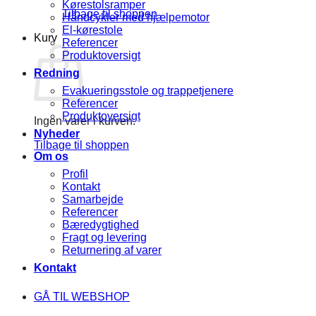
Kørestolsramper
Tilbage til shoppen
Håndcykler med hjælpemotor
El-kørestole
Kurv
Referencer
Produktoversigt
Redning
Evakueringsstole og trappetjenere
Referencer
Produktoversigt
Ingen varer i kurven.
Nyheder
Tilbage til shoppen
Om os
Profil
Kontakt
Samarbejde
Referencer
Bæredygtighed
Fragt og levering
Returnering af varer
Kontakt
GÅ TIL WEBSHOP