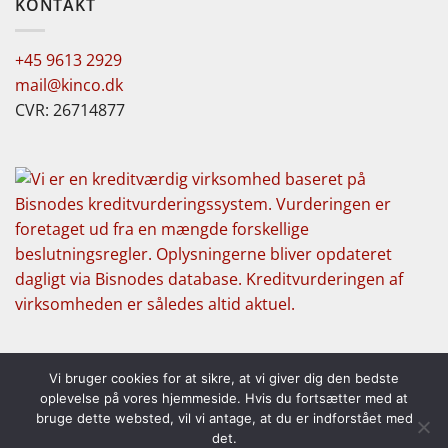
KONTAKT
+45 9613 2929
mail@kinco.dk
CVR: 26714877
Vi bruger cookies for at sikre, at vi giver dig den bedste
oplevelse på vores hjemmeside. Hvis du fortsætter med at
bruge dette websted, vil vi antage, at du er indforstået med
Copyright 2026 ©
Kinco Corp. ApS
det.