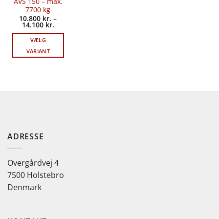
AVS 150 – max.
7700 kg
10.800
kr.
–
Prisinterval:
14.100
kr.
10.800 kr.
til
VÆLG
14.100 kr.
VARIANT
Dette
vare
har
flere
varianter.
Mulighederne
kan
vælges
ADRESSE
på
varesiden
Overgårdvej 4
7500 Holstebro
Denmark