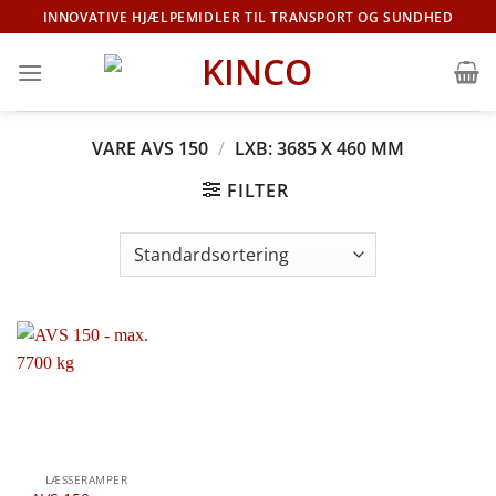
Fortsæt
INNOVATIVE HJÆLPEMIDLER TIL TRANSPORT OG SUNDHED
til
indhold
VARE AVS 150
/
LXB: 3685 X 460 MM
FILTER
LÆSSERAMPER