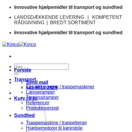
Fortsæt
Innovative hjælpemidler til transport og sundhed
til
LANDSDÆKKENDE LEVERING | KOMPETENT
indhold
RÅDGIVNING | BREDT SORTIMENT
Innovative hjælpemidler til transport og sundhed
Søg
Forside
efter:
Transport
Send mail
El sækkevogne / trappemaskiner
+45 9613 2929
Læsseramper
Terminalramper
Kurv /
0
kr.
Referencer
Produktoversigt
Sundhed
Trappemaskine / trappetjener
Hjælpemotorer til kørestole