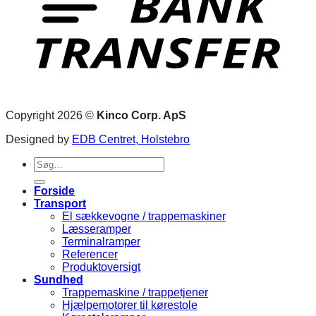
Copyright 2026 ©
Kinco Corp. ApS
Designed by
EDB Centret, Holstebro
Søg
efter:
Forside
Transport
El sækkevogne / trappemaskiner
Læsseramper
Terminalramper
Referencer
Produktoversigt
Sundhed
Trappemaskine / trappetjener
Hjælpemotorer til kørestole