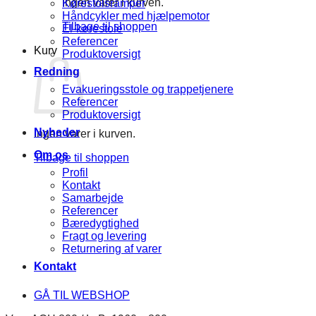
Ingen varer i kurven.
Kørestolsramper
Håndcykler med hjælpemotor
Tilbage til shoppen
El-kørestole
Referencer
Kurv
Produktoversigt
Redning
Evakueringsstole og trappetjenere
Referencer
Produktoversigt
Nyheder
Ingen varer i kurven.
Om os
Tilbage til shoppen
Profil
Kontakt
Samarbejde
Referencer
Bæredygtighed
Fragt og levering
Returnering af varer
Kontakt
GÅ TIL WEBSHOP