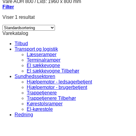
Vare AOH 800
/
LxB: 1960 x 800 mm
Filter
Viser 1 resultat
Varekatalog
Tilbud
Transport og logistik
Læsseramper
Terminalramper
El sækkevogne
El sækkevogne Tilbehør
Sundhedssektoren
Hjælpemotor - ledsagerbetjent
Hjælpemotor - brugerbetjent
Trappetjenere
Trappetjenere Tilbehør
Kørestolsramper
El-kørestole
Redning