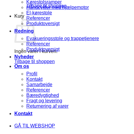
Kørestolsramper
Tilbage til shoppen
Håndcykler med hjælpemotor
El-kørestole
Kurv
Referencer
Produktoversigt
Redning
Evakueringsstole og trappetjenere
Referencer
Produktoversigt
Ingen varer i kurven.
Nyheder
Tilbage til shoppen
Om os
Profil
Kontakt
Samarbejde
Referencer
Bæredygtighed
Fragt og levering
Returnering af varer
Kontakt
GÅ TIL WEBSHOP