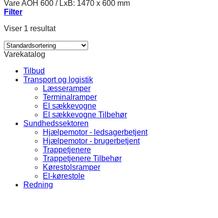
Vare AOH 600
/
LxB: 1470 x 600 mm
Filter
Viser 1 resultat
Varekatalog
Tilbud
Transport og logistik
Læsseramper
Terminalramper
El sækkevogne
El sækkevogne Tilbehør
Sundhedssektoren
Hjælpemotor - ledsagerbetjent
Hjælpemotor - brugerbetjent
Trappetjenere
Trappetjenere Tilbehør
Kørestolsramper
El-kørestole
Redning