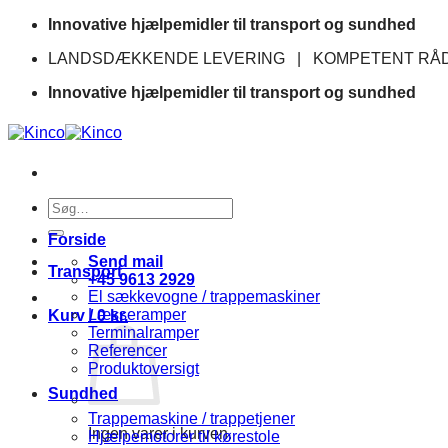
Fortsæt
Innovative hjælpemidler til transport og sundhed
til
LANDSDÆKKENDE LEVERING | KOMPETENT RÅD
indhold
Innovative hjælpemidler til transport og sundhed
Søg
efter:
Forside
Send mail
Transport
+45 9613 2929
El sækkevogne / trappemaskiner
Læsseramper
Kurv /
0
kr.
Terminalramper
Referencer
Produktoversigt
Sundhed
Trappemaskine / trappetjener
Ingen varer i kurven.
Hjælpemotorer til kørestole